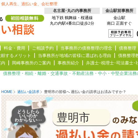
、個人再生、過払い金、会社整理
名古屋･丸の内事務所
金山駅前事務所
地下鉄 鶴舞線・桜通線
金山駅
丸の内駅4番出口徒歩2分
南口 正面すぐ
料金・費用
ご相談予約
当事務所の債務整理の理念
債務整理
依頼するメリット
当事務所が地域の皆様に選ばれる理由
債務整理
案内
岡崎事務所のご案内
事務所紹介
弁護士･税理士･司法書士･
、債務整理・相続・離婚・交通事故・不動産法務・中小・中堅企業法務
HOME
過払い金請求
豊明市の皆様へ 過払い金の請求はお済みですか？
豊明市