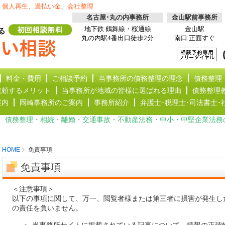
、個人再生、過払い金、会社整理
名古屋･丸の内事務所
金山駅前事務所
地下鉄 鶴舞線・桜通線
金山駅
丸の内駅4番出口徒歩2分
南口 正面すぐ
料金・費用
ご相談予約
当事務所の債務整理の理念
債務整理
依頼するメリット
当事務所が地域の皆様に選ばれる理由
債務整理
案内
岡崎事務所のご案内
事務所紹介
弁護士･税理士･司法書士･
、債務整理・相続・離婚・交通事故・不動産法務・中小・中堅企業法務
HOME
免責事項
免責事項
＜注意事項＞
以下の事項に関して、万一、閲覧者様または第三者に損害が発生し
の責任を負いません。