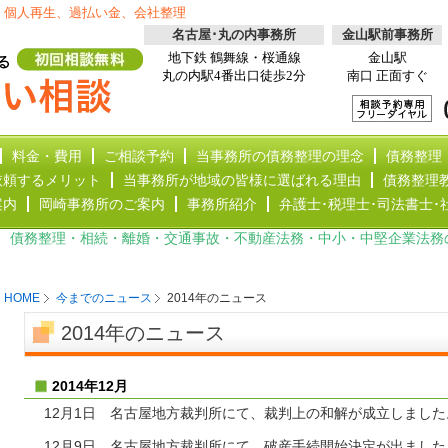
、個人再生、過払い金、会社整理
名古屋･丸の内事務所
金山駅前事務所
地下鉄 鶴舞線・桜通線
金山駅
丸の内駅4番出口徒歩2分
南口 正面すぐ
料金・費用
ご相談予約
当事務所の債務整理の理念
債務整理
依頼するメリット
当事務所が地域の皆様に選ばれる理由
債務整理
案内
岡崎事務所のご案内
事務所紹介
弁護士･税理士･司法書士･
、債務整理・相続・離婚・交通事故・不動産法務・中小・中堅企業法務
HOME
今までのニュース
2014年のニュース
2014年のニュース
2014年12月
12月1日 名古屋地方裁判所にて、裁判上の和解が成立しました
12月9日 名古屋地方裁判所にて、破産手続開始決定が出ました