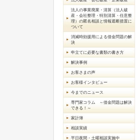
法人の事業廃業・清算（法人破
産・会社整理・特別清算・任意整
理）の匿名相談と情報遮断措置に
ついて
消滅時効援用による借金問題の解
決
申立てに必要な書類の書き方
解決事例
お客さまの声
お客様インタビュー
今までのニュース
専門家コラム ～借金問題は解決
できる！～
家計簿
相談実績
平日夜間・土曜相談実施中