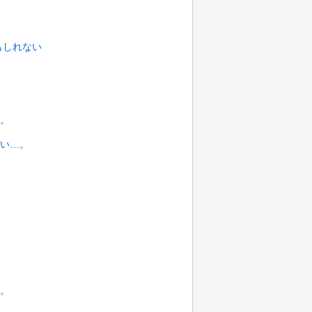
もしれない
。
い…。
。