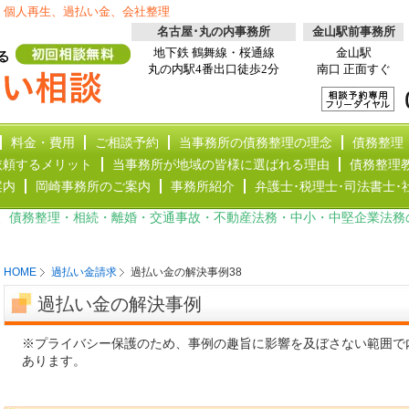
、個人再生、過払い金、会社整理
名古屋･丸の内事務所
金山駅前事務所
地下鉄 鶴舞線・桜通線
金山駅
丸の内駅4番出口徒歩2分
南口 正面すぐ
料金・費用
ご相談予約
当事務所の債務整理の理念
債務整理
依頼するメリット
当事務所が地域の皆様に選ばれる理由
債務整理
案内
岡崎事務所のご案内
事務所紹介
弁護士･税理士･司法書士･
、債務整理・相続・離婚・交通事故・不動産法務・中小・中堅企業法務
HOME
過払い金請求
過払い金の解決事例38
過払い金の解決事例
※プライバシー保護のため、事例の趣旨に影響を及ぼさない範囲で
あります。