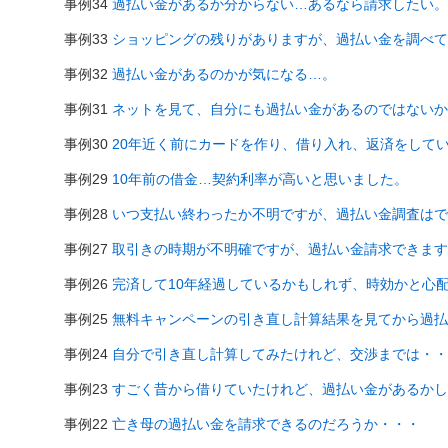
事例34
過払い金があるか分からない…あるなら請求したい。
事例33
ショッピングの残りがありますが、過払い金を調べて
事例32
過払い金があるのかが気になる…。
事例31
ネットを見て、自分にも過払い金があるのではないか
事例30
20年近く前にカードを作り、借り入れ、返済をして
事例29
10年前の借金…契約利率が高いと思いました。
事例28
いつ支払い終わったか不明ですが、過払い金調査はで
事例27
取引きの時期が不明確ですが、過払い金請求できます
事例26
完済して10年経過しているかもしれず、時効かと心
事例25
無料キャンペーンの引き直し計算結果を見てから過払
事例24
自分で引き直し計算してみたけれど、交渉までは・・
事例23
すごく昔から借りていたけれど、過払い金があるかし
事例22
亡き母の過払い金を請求できるのだろうか・・・