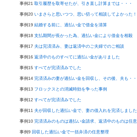
事例21
取引履歴を取寄せたが、引き直し計算までは・・・
事例20
いまさらと思いつつ、思い切って相談してよかった！
事例19
結婚する前に、過払い金で借金を清算
事例18
支払期間が長かった為、過払い金により借金を相殺
事例17
夫は完済済み、妻は返済中のご夫婦でのご相談
事例16
返済中のものすべてに過払い金がありました
事例15
すべてが完済済みでした
事例14
完済済みの妻が過払い金を回収し、その後、夫も・・
事例13
フロックスとの消滅時効を争った事例
事例12
すべてが完済済みでした
事例11
夫が回収した過払い金で、妻の借入れを完済しました
事例10
完済済みのものは過払い金請求、返済中のものは任意
事例9
回収した過払い金で一括弁済の任意整理