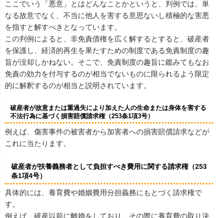
ここでいう「悪意」とはどんなことかというと、判例では、単
なる故意でなく、不当に他人を害する意思ないし積極的な害悪
を指すと解すべきとなっています。
この判例によると、非免責債権を広く解するとすると、破産者
を保護し、経済的再生を果たすための制度である免責制度の趣
旨が没却しかねない。そこで、免責制度の趣旨に鑑みてもなお
免責の効力を付与するのが相当でないものに限られるよう限定
的に解釈するのが相当と説明されています。
破産者が故意または重過失により加えた人の生命または身体を害する
不法行為に基づく損害賠償請求権（253条1項3号）
例えば、傷害事件の被害者から加害者への損害賠償請求などが
これに当たります。
破産者が扶養義務者として負担すべき費用に関する請求権（253
条1項4号）
具体的には、養育費や婚姻費用分担義務にもとづく請求権で
す。
例えば、破産以前に離婚をしており、その際に養育費の取り決